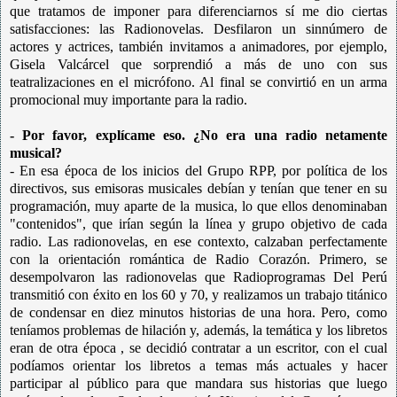
que tratamos de imponer para diferenciarnos sí me dio ciertas
satisfacciones: las Radionovelas. Desfilaron un sinnúmero de
actores y actrices, también invitamos a animadores, por ejemplo,
Gisela Valcárcel que sorprendió a más de uno con sus
teatralizaciones en el micrófono. Al final se convirtió en un arma
promocional muy importante para la radio.
- Por favor, explícame eso. ¿No era una radio netamente
musical?
- En esa época de los inicios del Grupo RPP, por política de los
directivos, sus emisoras musicales debían y tenían que tener en su
programación, muy aparte de la musica, lo que ellos denominaban
"contenidos", que irían según la línea y grupo objetivo de cada
radio. Las radionovelas, en ese contexto, calzaban perfectamente
con la orientación romántica de Radio Corazón. Primero, se
desempolvaron las radionovelas que Radioprogramas Del Perú
transmitió con éxito en los 60 y 70, y realizamos un trabajo titánico
de condensar en diez minutos historias de una hora. Pero, como
teníamos problemas de hilación y, además, la temática y los libretos
eran de otra época , se decidió contratar a un escritor, con el cual
podíamos orientar los libretos a temas más actuales y hacer
participar al público para que mandara sus historias que luego