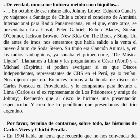
- De verdad, nunca me hubiera metido con chiquillos...
- ... En octubre de ese mismo año, Johnny López, Edgardo Canal y
yo viajamos a Santiago de Chile a cubrir el concierto de Amnistía
Internacional para Radio Panamericana, en el que, entre otros, se
presentaban Luz Casal, Peter Gabriel, Ruben Blades, Sinéad
O'Connor, Jackson Browne, New Kids On The Block y Sting. Un
día antes de irnos, nos enteramos que había salido a la venta el
nuevo álbum de Soda Stéreo. Su título era Canción Animal, y, en
las radios santiaguinas, ya sonaba el primer corte, "De Música
Ligera". Llamamos a Lima y les preguntamos a César (Abril) y a
Michael (Espíritu) si podían averiguar si es que Discos
Independientes, representantes de CBS en el Perú, ya lo tenían.
Nos dijeron que no. Entonces fuimos a la tienda de discos de
Carlos Fonseca en Providencia, y lo compramos para llevarlo a
Lima (Carlos es el ex representante de Los Prisioneros y amigo de
Johnny). Recuerdo que al disco le hicimos una presentación
espectacular. Y creo fue lo penúltimo que presentamos del trío
argentino.
- Por favor, termina de contarnos, sobre todo, las historias de
Carlos Vives y Chichi Peralta.
- En 1994 había un tema que recuerdo que no nos convencía del