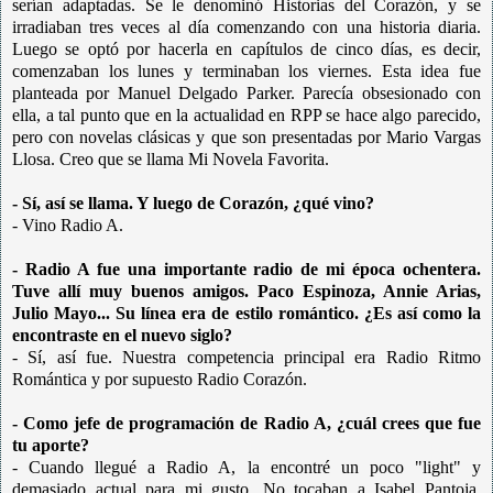
serían adaptadas. Se le denominó Historias del Corazón, y se
irradiaban tres veces al día comenzando con una historia diaria.
Luego se optó por hacerla en capítulos de cinco días, es decir,
comenzaban los lunes y terminaban los viernes. Esta idea fue
planteada por Manuel Delgado Parker. Parecía obsesionado con
ella, a tal punto que en la actualidad en RPP se hace algo parecido,
pero con novelas clásicas y que son presentadas por Mario Vargas
Llosa. Creo que se llama Mi Novela Favorita.
- Sí, así se llama. Y luego de Corazón, ¿qué vino?
- Vino Radio A.
- Radio A fue una importante radio de mi época ochentera.
Tuve allí muy buenos amigos. Paco Espinoza, Annie Arias,
Julio Mayo... Su línea era de estilo romántico. ¿Es así como la
encontraste en el nuevo siglo?
- Sí, así fue. Nuestra competencia principal era Radio Ritmo
Romántica y por supuesto Radio Corazón.
- Como jefe de programación de Radio A, ¿cuál crees que fue
tu aporte?
- Cuando llegué a Radio A, la encontré un poco "light" y
demasiado actual para mi gusto. No tocaban a Isabel Pantoja,