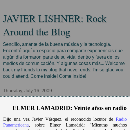
JAVIER LISHNER: Rock
Around the Blog
Sencillo, amante de la buena música y la tecnología.
Encontró aquí un espacio para compartir experiencias que
algún día formaron parte de su vida, dentro y fuera de los
medios de comunicación. Y algunas cosas más... Welcome
back my friends to my blog that never ends, I'm so glad you
could attend. Come inside! Come inside!
Thursday, July 16, 2009
ELMER LAMADRID: Veinte años en radio
Dijo una vez Javier Vásquez, el reconocido locutor de
Radio
Panamericana
, sobre Elmer Lamadrid: "Mientras muchos