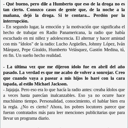
- Qué bueno, pero dile a Humberto que eso de la droga no es
tan cierto. Conozco casos de gente que, de la noche a la
mañana, dejó la droga. Si te contara... Perdón por la
interrupción.
- En segundo lugar, la emoción y la motivación que significaba el
hecho de trabajar en Radio Panamericana, la radio que había
escuchado en mi niñez y adolescencia. El alternar y hacer amistad
con mis "ídolos" de la radio: Lucho Argüelles, Johnny López, Iván
Márquez, Pepe Giraldo, Humberto Velásquez, Gastón Medina, tú,
en fin. Un sueño hecho realidad.
- La última vez que me dijeron ídolo fue en abril del año
pasado. La verdad es que me acabo de volver a sonrojar. Creo
que cuando vaya a pasear a mis hijos lo haré con la cara
tapada, al estilo Michael Jackson.
- Jajajaja. Pero eso era lo que hacía la radio antes: creaba ídolos que
a veces hasta parecían inalcanzables. Eso ya no ocurre hace
muchísimo tiempo. Personalidad, conocimiento, el hablar bien era
la regla. ¿No es cierto? Ahora, los pobres locutores parece que
fueran contratados más para leer menciones publicitarias que para
llevar un programa diario.