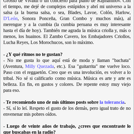
Grosso de Vivaldi o un concierto para piano de Rajmaninov. Con
el tiempo, me dejé de complejos estúpidos y abrí mi universo a la
salsa (a la buena salsa, o sea, Blades, Lavoe, Colón, Harlow,
D'León
, Sonora Ponceña, Gran Combo y muchos más), al
merengue y a la cumbia (la cumbia peruana es muy interesante
hasta el día de hoy). También me agrada la música criolla y, más o
menos, los huainos. El Zambo Cavero, los Embajadores Criollos,
Lucha Reyes, Los Morochucos, son lo máximo.
- ¿Y qué ritmos no te gustan?
- No me gusta lo que aquí está de moda y llaman "bachata"
(Aventura,
Milly Quezada
, etc.). Esa "guitarrita" me vuelve loco.
Paso con el reggaetón. Creo que es una involución, es volver a lo
tribal. No sé si calificarlo como música. Música es arte y arte es
belleza. En fin, en gustos y colores. De repente estoy muy viejo
para eso.
- Te recomiendo uno de mis últimos posts sobre
la tolerancia
.
- Sí, sí lo leí. Respeto el gusto de los demás, pero igual trato de no
envenenar mis pobres oídos.
- Luego de veinte años de trabajo, ¿crees que encontraste lo
que buscabas en la radio?