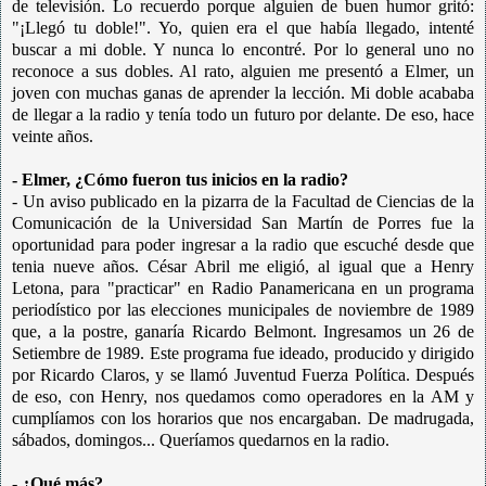
de televisión. Lo recuerdo porque alguien de buen humor gritó:
"¡Llegó tu doble!". Yo, quien era el que había llegado, intenté
buscar a mi doble. Y nunca lo encontré. Por lo general uno no
reconoce a sus dobles. Al rato, alguien me presentó a Elmer, un
joven con muchas ganas de aprender la lección. Mi doble acababa
de llegar a la radio y tenía todo un futuro por delante. De eso, hace
veinte años.
- Elmer, ¿Cómo fueron tus inicios en la radio?
- Un aviso publicado en la pizarra de la Facultad de Ciencias de la
Comunicación de la Universidad San Martín de Porres fue la
oportunidad para poder ingresar a la radio que escuché desde que
tenia nueve años. César Abril me eligió, al igual que a Henry
Letona, para "practicar" en Radio Panamericana en un programa
periodístico por las elecciones municipales de noviembre de 1989
que, a la postre, ganaría Ricardo Belmont. Ingresamos un 26 de
Setiembre de 1989. Este programa fue ideado, producido y dirigido
por Ricardo Claros, y se llamó Juventud Fuerza Política. Después
de eso, con Henry, nos quedamos como operadores en la AM y
cumplíamos con los horarios que nos encargaban. De madrugada,
sábados, domingos... Queríamos quedarnos en la radio.
- ¿Qué más?