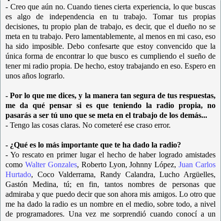
- Creo que aún no. Cuando tienes cierta experiencia, lo que buscas
es algo de independencia en tu trabajo. Tomar tus propias
decisiones, tu propio plan de trabajo, es decir, que el dueño no se
meta en tu trabajo. Pero lamentablemente, al menos en mi caso, eso
ha sido imposible. Debo confesarte que estoy convencido que la
única forma de encontrar lo que busco es cumpliendo el sueño de
tener mi radio propia. De hecho, estoy trabajando en eso. Espero en
unos años lograrlo.
- Por lo que me dices, y la manera tan segura de tus respuestas,
me da qué pensar si es que teniendo la radio propia, no
pasarás a ser tú uno que se meta en el trabajo de los demás...
- Tengo las cosas claras. No cometeré ese craso error.
- ¿Qué es lo más importante que te ha dado la radio?
- Yo rescato en primer lugar el hecho de haber logrado amistades
como
Walter Gonzales
, Roberto Lyon, Johnny López,
Juan Carlos
Hurtado
, Coco Valderrama, Randy Calandra, Lucho Argüelles,
Gastón Medina, tú; en fin, tantos nombres de personas que
admiraba y que puedo decir que son ahora mis amigos. Lo otro que
me ha dado la radio es un nombre en el medio, sobre todo, a nivel
de programadores. Una vez me sorprendió cuando conocí a un