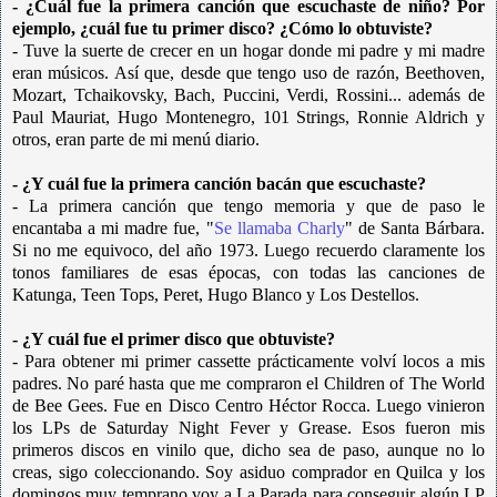
- ¿Cuál fue la primera canción que escuchaste de niño? Por
ejemplo, ¿cuál fue tu primer disco? ¿Cómo lo obtuviste?
- Tuve la suerte de crecer en un hogar donde mi padre y mi madre
eran músicos. Así que, desde que tengo uso de razón, Beethoven,
Mozart, Tchaikovsky, Bach, Puccini, Verdi, Rossini... además de
Paul Mauriat, Hugo Montenegro, 101 Strings, Ronnie Aldrich y
otros, eran parte de mi menú diario.
- ¿Y cuál fue la primera canción bacán que escuchaste?
- La primera canción que tengo memoria y que de paso le
encantaba a mi madre fue, "
Se llamaba Charly
" de Santa Bárbara.
Si no me equivoco, del año 1973. Luego recuerdo claramente los
tonos familiares de esas épocas, con todas las canciones de
Katunga, Teen Tops, Peret, Hugo Blanco y Los Destellos.
- ¿Y cuál fue el primer disco que obtuviste?
- Para obtener mi primer cassette prácticamente volví locos a mis
padres. No paré hasta que me compraron el Children of The World
de Bee Gees. Fue en Disco Centro Héctor Rocca. Luego vinieron
los LPs de Saturday Night Fever y Grease. Esos fueron mis
primeros discos en vinilo que, dicho sea de paso, aunque no lo
creas, sigo coleccionando. Soy asiduo comprador en Quilca y los
domingos muy temprano voy a La Parada para conseguir algún LP