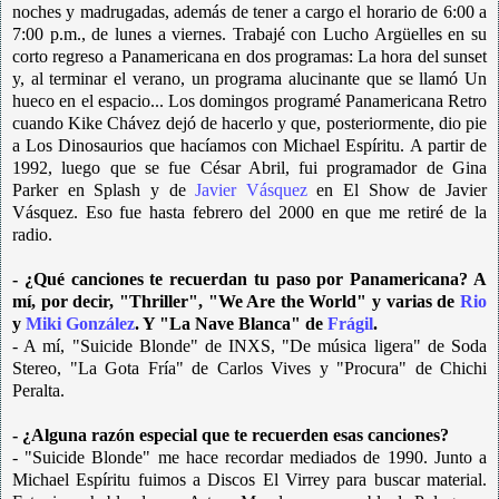
noches y madrugadas, además de tener a cargo el horario de 6:00 a
7:00 p.m., de lunes a viernes. Trabajé con Lucho Argüelles en su
corto regreso a Panamericana en dos programas: La hora del sunset
y, al terminar el verano, un programa alucinante que se llamó Un
hueco en el espacio... Los domingos programé Panamericana Retro
cuando Kike Chávez dejó de hacerlo y que, posteriormente, dio pie
a Los Dinosaurios que hacíamos con Michael Espíritu. A partir de
1992, luego que se fue César Abril, fui programador de Gina
Parker en Splash y de
Javier Vásquez
en El Show de Javier
Vásquez. Eso fue hasta febrero del 2000 en que me retiré de la
radio.
- ¿Qué canciones te recuerdan tu paso por Panamericana? A
mí, por decir, "Thriller", "We Are the World" y varias de
Rio
y
Miki González
. Y "La Nave Blanca" de
Frágil
.
- A mí, "Suicide Blonde" de INXS, "De música ligera" de Soda
Stereo, "La Gota Fría" de Carlos Vives y "Procura" de Chichi
Peralta.
- ¿Alguna razón especial que te recuerden esas canciones?
- "Suicide Blonde" me hace recordar mediados de 1990. Junto a
Michael Espíritu fuimos a Discos El Virrey para buscar material.