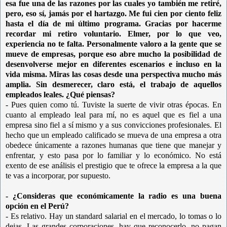
esa fue una de las razones por las cuales yo también me retiré,
pero, eso sí, jamás por el hartazgo. Me fui cien por ciento feliz
hasta el día de mi último programa. Gracias por hacerme
recordar mi retiro voluntario. Elmer, por lo que veo,
experiencia no te falta. Personalmente valoro a la gente que se
mueve de empresas, porque eso abre mucho la posibilidad de
desenvolverse mejor en diferentes escenarios e incluso en la
vida misma. Miras las cosas desde una perspectiva mucho más
amplia. Sin desmerecer, claro está, el trabajo de aquellos
empleados leales. ¿Qué piensas?
- Pues quien como tú. Tuviste la suerte de vivir otras épocas. En
cuanto al empleado leal para mí, no es aquel que es fiel a una
empresa sino fiel a sí mismo y a sus convicciones profesionales. El
hecho que un empleado calificado se mueva de una empresa a otra
obedece únicamente a razones humanas que tiene que manejar y
enfrentar, y esto pasa por lo familiar y lo económico. No está
exento de ese análisis el prestigio que te ofrece la empresa a la que
te vas a incorporar, por supuesto.
- ¿Consideras que económicamente la radio es una buena
opción en el Perú?
- Es relativo. Hay un standard salarial en el mercado, lo tomas o lo
dejas.
Las grandes corporaciones, hay que reconocerlo, no pagan