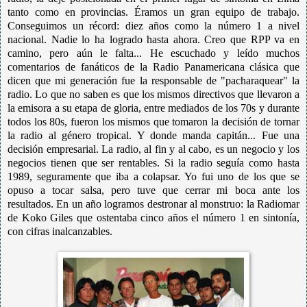
tanto como en provincias. Éramos un gran equipo de trabajo.
Conseguimos un récord: diez años como la número 1 a nivel
nacional. Nadie lo ha logrado hasta ahora. Creo que RPP va en
camino, pero aún le falta... He escuchado y leído muchos
comentarios de fanáticos de la Radio Panamericana clásica que
dicen que mi generación fue la responsable de "pacharaquear" la
radio. Lo que no saben es que los mismos directivos que llevaron a
la emisora a su etapa de gloria, entre mediados de los 70s y durante
todos los 80s, fueron los mismos que tomaron la decisión de tornar
la radio al género tropical. Y donde manda capitán... Fue una
decisión empresarial. La radio, al fin y al cabo, es un negocio y los
negocios tienen que ser rentables. Si la radio seguía como hasta
1989, seguramente que iba a colapsar. Yo fui uno de los que se
opuso a tocar salsa, pero tuve que cerrar mi boca ante los
resultados. En un año logramos destronar al monstruo: la Radiomar
de Koko Giles que ostentaba cinco años el número 1 en sintonía,
con cifras inalcanzables.