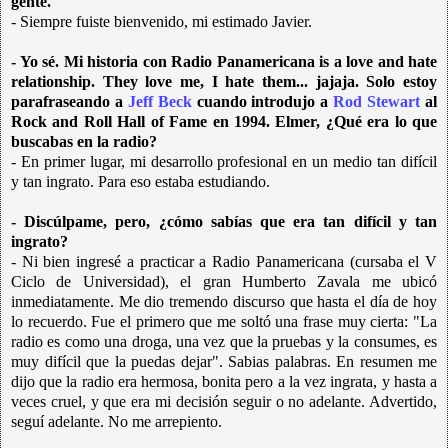
gente.
- Siempre fuiste bienvenido, mi estimado Javier.
- Yo sé. Mi historia con Radio Panamericana is a love and hate
relationship. They love me, I hate them... jajaja. Solo estoy
parafraseando a
Jeff Beck
cuando introdujo a
Rod Stewart
al
Rock and Roll Hall of Fame en 1994. Elmer, ¿Qué era lo que
buscabas en la radio?
- En primer lugar, mi desarrollo profesional en un medio tan difícil
y tan ingrato. Para eso estaba estudiando.
- Discúlpame, pero, ¿cómo sabías que era tan difícil y tan
ingrato?
- Ni bien ingresé a practicar a Radio Panamericana (cursaba el V
Ciclo de Universidad), el gran Humberto Zavala me ubicó
inmediatamente. Me dio tremendo discurso que hasta el día de hoy
lo recuerdo. Fue el primero que me soltó una frase muy cierta: "La
radio es como una droga, una vez que la pruebas y la consumes, es
muy difícil que la puedas dejar". Sabias palabras. En resumen me
dijo que la radio era hermosa, bonita pero a la vez ingrata, y hasta a
veces cruel, y que era mi decisión seguir o no adelante. Advertido,
seguí adelante. No me arrepiento.