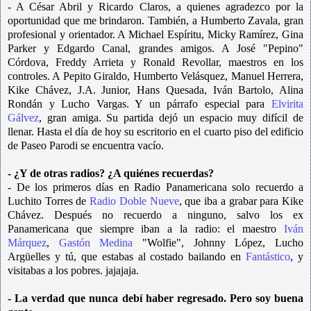
- A César Abril y Ricardo Claros, a quienes agradezco por la
oportunidad que me brindaron. También, a Humberto Zavala, gran
profesional y orientador. A Michael Espíritu, Micky Ramírez, Gina
Parker y Edgardo Canal, grandes amigos. A José "Pepino"
Córdova, Freddy Arrieta y Ronald Revollar, maestros en los
controles. A Pepito Giraldo, Humberto Velásquez, Manuel Herrera,
Kike Chávez, J.A. Junior, Hans Quesada, Iván Bartolo, Alina
Rondán y Lucho Vargas. Y un párrafo especial para
Elvirita
Gálvez
, gran amiga. Su partida dejó un espacio muy difícil de
llenar. Hasta el día de hoy su escritorio en el cuarto piso del edificio
de Paseo Parodi se encuentra vacío.
- ¿Y de otras radios? ¿A quiénes recuerdas?
- De los primeros días en Radio Panamericana solo recuerdo a
Luchito Torres de
Radio Doble Nueve
, que iba a grabar para Kike
Chávez. Después no recuerdo a ninguno, salvo los ex
Panamericana que siempre iban a la radio: el maestro
Iván
Márquez
,
Gastón Medina
"Wolfie", Johnny López, Lucho
Argüelles y tú, que estabas al costado bailando en
Fantástico
, y
visitabas a los pobres. jajajaja.
- La verdad que nunca debí haber regresado. Pero soy buena