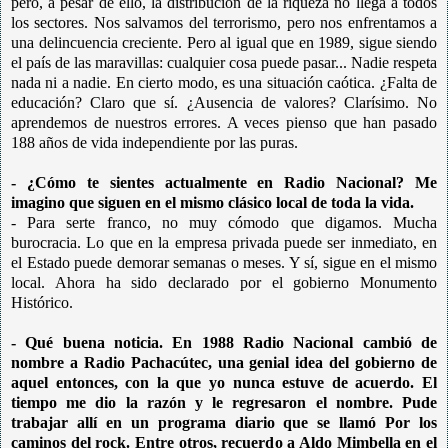
pero, a pesar de ello, la distribución de la riqueza no llega a todos
los sectores. Nos salvamos del terrorismo, pero nos enfrentamos a
una delincuencia creciente. Pero al igual que en 1989, sigue siendo
el país de las maravillas: cualquier cosa puede pasar... Nadie respeta
nada ni a nadie. En cierto modo, es una situación caótica. ¿Falta de
educación? Claro que sí. ¿Ausencia de valores? Clarísimo. No
aprendemos de nuestros errores. A veces pienso que han pasado
188 años de vida independiente por las puras.
- ¿Cómo te sientes actualmente en Radio Nacional? Me
imagino que siguen en el mismo clásico local de toda la vida.
- Para serte franco, no muy cómodo que digamos. Mucha
burocracia. Lo que en la empresa privada puede ser inmediato, en
el Estado puede demorar semanas o meses. Y sí, sigue en el mismo
local. Ahora ha sido declarado por el gobierno Monumento
Histórico.
- Qué buena noticia. En 1988 Radio Nacional cambió de
nombre a Radio Pachacútec, una genial idea del gobierno de
aquel entonces, con la que yo nunca estuve de acuerdo. El
tiempo me dio la razón y le regresaron el nombre. Pude
trabajar allí en un programa diario que se llamó Por los
caminos del rock. Entre otros, recuerdo a Aldo Mimbella en el