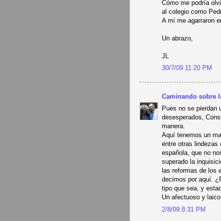
Cómo me podría olvi
al colegio como Pedr
A mí me agarraron en
Un abrazo,
JL
30/7/09 11:20 PM
Caminando sobre l
Pues no se pierdan u
desesperados, Consti
manera.
Aquí tenemos un mag
entre otras lindezas 
española, que no no
superado la inquisic
las reformas de los 
decimos por aquí. ¿P
tipo que sea, y esta
Un afectuoso y laic
2/8/09 8:31 PM