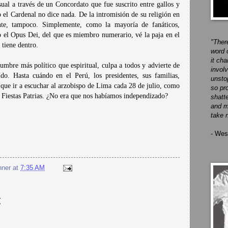
ual a través de un Concordato que fue suscrito entre gallos y
el Cardenal no dice nada. De la intromisión de su religión en
te, tampoco. Simplemente, como la mayoría de fanáticos,
 el Opus Dei, del que es miembro numerario, vé la paja en el
"Ther
 tiene dentro.
word 
it ch
mbre más político que espiritual, culpa a todos y advierte de
invol
ído. Hasta cuándo en el Perú, los presidentes, sus familias,
unsto
 que ir a escuchar al arzobispo de Lima cada 28 de julio, como
so pr
e Fiestas Patrias. ¿No era que nos habíamos independizado?
shatt
and m
take n
- Wes
hner
at
7:35 AM
: