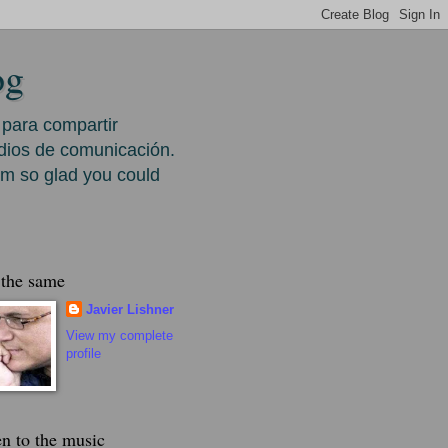
og
 para compartir
edios de comunicación.
'm so glad you could
l the same
Javier Lishner
View my complete
profile
en to the music