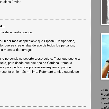
e dices Javier
d...
nte de acuerdo contigo.
 un ser más despreciable que Cipriani. Un tipo falso,
do, que se cree el abanderado de todos los peruanos,
na manada de borregos.
n lo personal, no soporto a ese sujeto. Y aunque suene a
estilo, pero desde que ese tipo es Cardenal, tomé la
misa para pedir y orar por ese sinverguenza, porque
presenta en lo más mínimo. Retornaré a misa cuando se
Truth
Freed
love a
Freed
choice