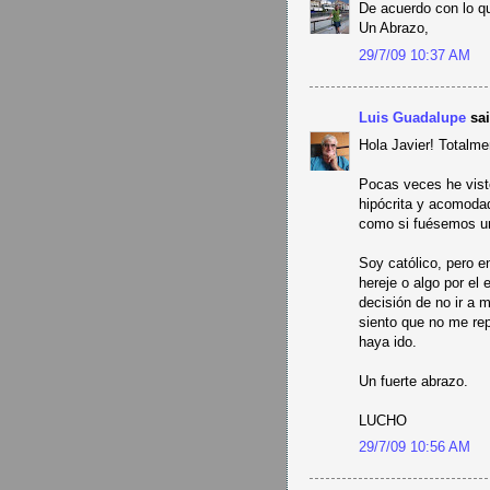
De acuerdo con lo qu
Un Abrazo,
29/7/09 10:37 AM
Luis Guadalupe
sai
Hola Javier! Totalme
Pocas veces he visto
hipócrita y acomoda
como si fuésemos u
Soy católico, pero e
hereje o algo por el 
decisión de no ir a 
siento que no me re
haya ido.
Un fuerte abrazo.
LUCHO
29/7/09 10:56 AM