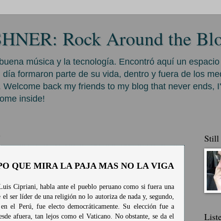
HNER: Rock Around the Bl
 buena música y la tecnología. Encontró aquí un espacio
 día formaron parte de su vida, dentro y fuera de los m
 Welcome back my friends to my blog that never ends, I
ome inside!
9
Stil
PO QUE MIRA LA PAJA MAS NO LA VIGA
uis Cipriani, habla ante el pueblo peruano como si fuera una
 el ser líder de una religión no lo autoriza de nada y, segundo,
 en el Perú, fue electo democráticamente. Su elección fue a
List
esde afuera, tan lejos como el Vaticano. No obstante, se da el