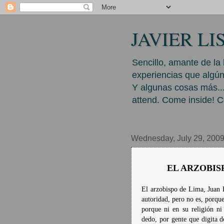
JAVIER LIS
Sencillo, amante de la
experiencias que algún
Y algunas cosas más...
attend. Come inside! C
Wednesday, July 29, 200
EL ARZOBIS
El arzobispo de Lima, Juan L
autoridad, pero no es, porque
porque ni en su religión ni
dedo, por gente que digita d