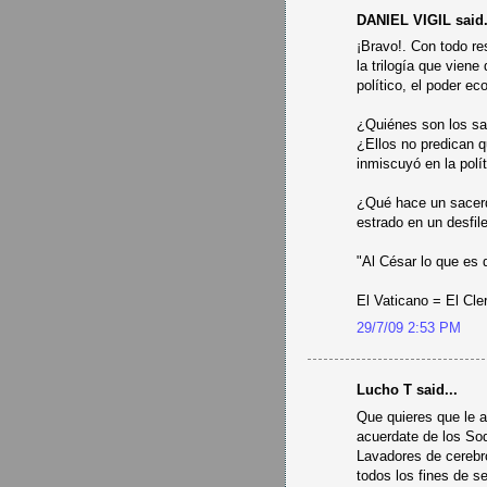
DANIEL VIGIL said.
¡Bravo!. Con todo res
la trilogía que viene
político, el poder ec
¿Quiénes son los sa
¿Ellos no predican q
inmiscuyó en la polít
¿Qué hace un sacerdo
estrado en un desfile
"Al César lo que es 
El Vaticano = El Cle
29/7/09 2:53 PM
Lucho T said...
Que quieres que le a
acuerdate de los Sod
Lavadores de cerebro
todos los fines de s