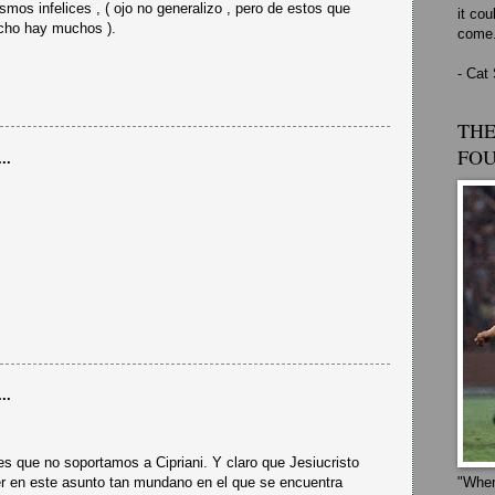
smos infelices , ( ojo no generalizo , pero de estos que
it cou
cho hay muchos ).
come
- Cat
THE
FO
..
..
s que no soportamos a Cipriani. Y claro que Jesiucristo
er en este asunto tan mundano en el que se encuentra
"When