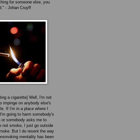
hing for someone else, you
d." - Johan Cruyff
ting a cigarette] Well, I'm not
to impinge on anybody else's
yle. If I'm in a place where I
I'm going to harm somebody's
h or somebody asks me to
e not smoke, I just go outside
moke. But I do resent the way
onsmoking mentality has been