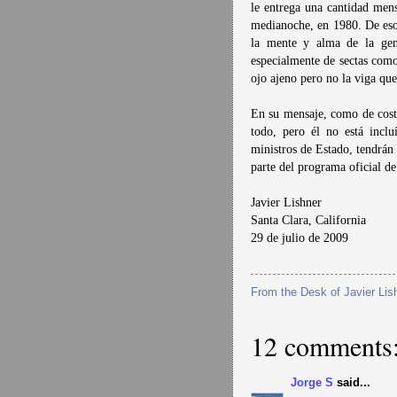
le entrega una cantidad mens
medianoche, en 1980. De eso 
la mente y alma de la gen
especialmente de sectas como
ojo ajeno pero no la viga que
En su mensaje, como de costu
todo, pero él no está inclu
ministros de Estado, tendrán
parte del programa oficial d
Javier Lishner
Santa Clara, California
29 de julio de 2009
From the Desk of
Javier Lis
12 comments
Jorge S
said...