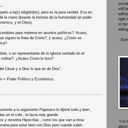
social
..
still 
peto a la(s) religión(es), pero es la pura verdad. Esa es
witho
 de la mano durante la historia de la humanidad (el poder
right 
onómico, y el Clero).
to th
willin
cerdotes para meterse en asuntos políticos?. Acaso,
ue siguen la linea de Cristo?, y acaso, ¿Cristo se
- Sum
ica?.
te, o un representante de la Iglesia sentado en el
 militar?. ¿Acaso Cristo lo hizo?
del César y a Dios lo que es de Dios".
ro = Poder Político y Económico.
umente a tu argumento Pajarraco lo dijiste todo y bien ,
as en el cole , la lacra mas grande .
s y recontra Hipocritas , como los que van a misa
"I've 
emana para estar bien con Dios pero cuando salen
about