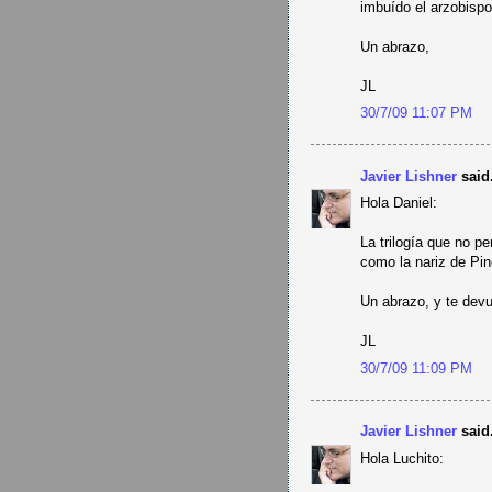
imbuído el arzobispo
Un abrazo,
JL
30/7/09 11:07 PM
Javier Lishner
said.
Hola Daniel:
La trilogía que no p
como la nariz de Pino
Un abrazo, y te devu
JL
30/7/09 11:09 PM
Javier Lishner
said.
Hola Luchito: