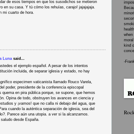
dar de esos tiempos en que los susodichos se metieron
impos
o en su casa. Y tú cómo los rehuías, carajo! jajajajaja.
Becaus
 mi cuarto de hora.
minor
secon
smoki
healt
when 
moral
kind o
conce
a Luna
said...
-Fran
stedes el ejemplo español. A pesar de los intentos
tución incluida, de separar iglesia y estado, no hay
nífico especimen vaticanista llamado Rouco Varela,
del poder, presidente de la conferencia episcopal
s quema en pira pública porque, se supone, que hemos
ión. Opina de todo, obstruyen los avances en ciencia y
estudios y ¡vamos! que no calla ni debajo del agua, que
ara cuando la auténtica separación de iglesia, sea del
Rock
do?. Parece aún una utopia. a ver si la alcanzamos.
o saludo desde España.