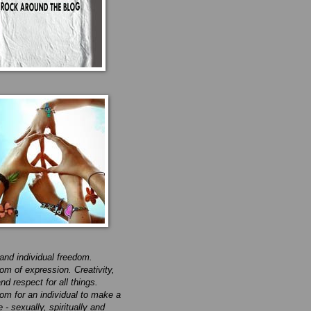
 and individual freedom.
om of expression. Creativity,
nd respect for all things.
om for an individual to make a
 - sexually, spiritually and