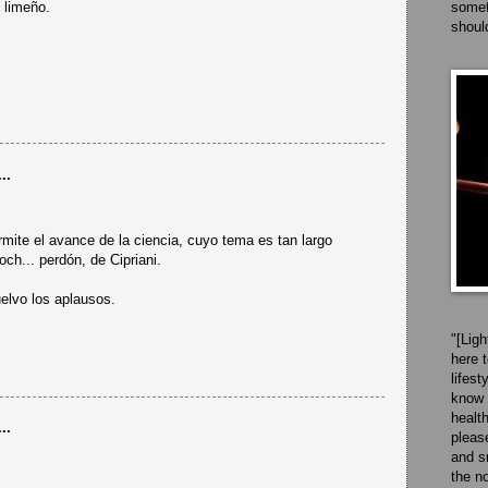
 limeño.
somet
shoul
..
ermite el avance de la ciencia, cuyo tema es tan largo
ch... perdón, de Cipriani.
elvo los aplausos.
"[Ligh
here 
lifest
know 
healt
..
pleas
and s
the n