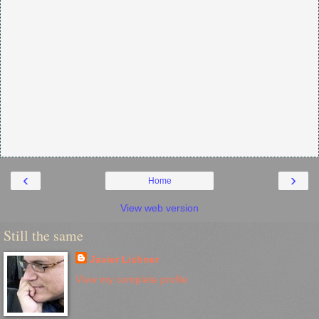
‹
›
Home
View web version
Still the same
Javier Lishner
View my complete profile