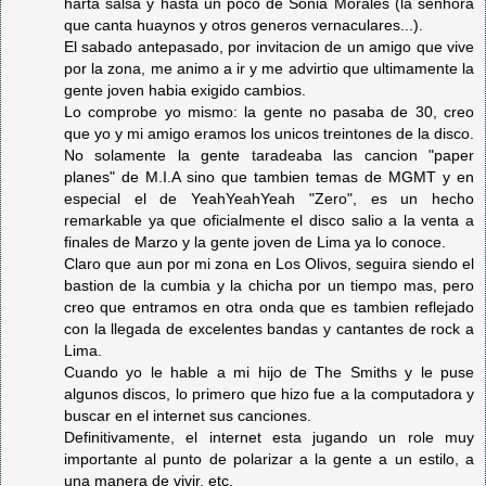
harta salsa y hasta un poco de Sonia Morales (la senhora
que canta huaynos y otros generos vernaculares...).
El sabado antepasado, por invitacion de un amigo que vive
por la zona, me animo a ir y me advirtio que ultimamente la
gente joven habia exigido cambios.
Lo comprobe yo mismo: la gente no pasaba de 30, creo
que yo y mi amigo eramos los unicos treintones de la disco.
No solamente la gente taradeaba las cancion "paper
planes" de M.I.A sino que tambien temas de MGMT y en
especial el de YeahYeahYeah "Zero", es un hecho
remarkable ya que oficialmente el disco salio a la venta a
finales de Marzo y la gente joven de Lima ya lo conoce.
Claro que aun por mi zona en Los Olivos, seguira siendo el
bastion de la cumbia y la chicha por un tiempo mas, pero
creo que entramos en otra onda que es tambien reflejado
con la llegada de excelentes bandas y cantantes de rock a
Lima.
Cuando yo le hable a mi hijo de The Smiths y le puse
algunos discos, lo primero que hizo fue a la computadora y
buscar en el internet sus canciones.
Definitivamente, el internet esta jugando un role muy
importante al punto de polarizar a la gente a un estilo, a
una manera de vivir, etc.