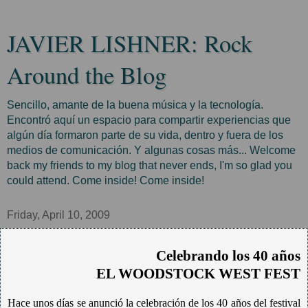
JAVIER LISHNER: Rock
Around the Blog
Sencillo, amante de la buena música y la tecnología.
Encontró aquí un espacio para compartir experiencias que
algún día formaron parte de su vida, dentro y fuera de los
medios de comunicación. Y algunas cosas más... Welcome
back my friends to my blog that never ends, I'm so glad you
could attend. Come inside! Come inside!
Friday, April 10, 2009
Celebrando los 40 años
EL WOODSTOCK WEST FES
T
Hace unos días se anunció la celebración de los 40 años del festival